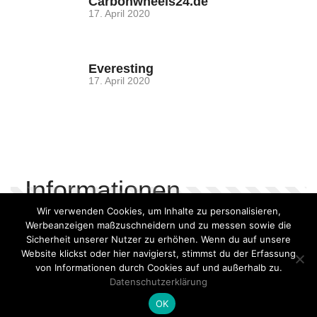
Carbonwheels24.de
17. April 2020
Everesting
17. April 2020
Informationen
Wir verwenden Cookies, um Inhalte zu personalisieren,
Werbeanzeigen maßzuschneidern und zu messen sowie die
Impressum
Sicherheit unserer Nutzer zu erhöhen. Wenn du auf unsere
Follow us on Facebook
Website klickst oder hier navigierst, stimmst du der Erfassung
Datenschutzerklärung
von Informationen durch Cookies auf und außerhalb zu.
Datenschutzerklärung
OK